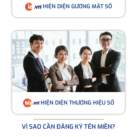
HIỆN DIỆN GƯƠNG MẶT SỐ
HIỆN DIỆN THƯƠNG HIỆU SỐ
VÌ SAO CẦN ĐĂNG KÝ TÊN MIỀN?