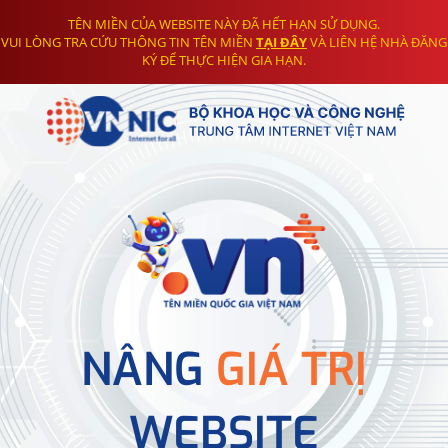
TÊN MIỀN CỦA WEBSITE NÀY ĐÃ HẾT HẠN SỬ DỤNG.
VUI LÒNG TRA CỨU THÔNG TIN TÊN MIỀN
TẠI ĐÂY
VÀ LIÊN HỆ NHÀ ĐĂNG
KÝ ĐỂ THỰC HIỆN GIA HẠN.
NÂNG
GIÁ TRỊ
WEBSITE