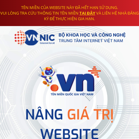
TÊN MIỀN CỦA WEBSITE NÀY ĐÃ HẾT HẠN SỬ DỤNG.
VUI LÒNG TRA CỨU THÔNG TIN TÊN MIỀN
TẠI ĐÂY
VÀ LIÊN HỆ NHÀ ĐĂNG
KÝ ĐỂ THỰC HIỆN GIA HẠN.
NÂNG
GIÁ TRỊ
WEBSITE