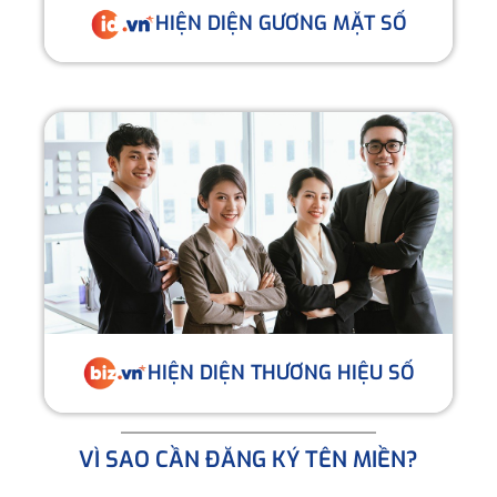
HIỆN DIỆN GƯƠNG MẶT SỐ
HIỆN DIỆN THƯƠNG HIỆU SỐ
VÌ SAO CẦN ĐĂNG KÝ TÊN MIỀN?