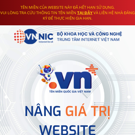
TÊN MIỀN CỦA WEBSITE NÀY ĐÃ HẾT HẠN SỬ DỤNG.
VUI LÒNG TRA CỨU THÔNG TIN TÊN MIỀN
TẠI ĐÂY
VÀ LIÊN HỆ NHÀ ĐĂNG
KÝ ĐỂ THỰC HIỆN GIA HẠN.
NÂNG
GIÁ TRỊ
WEBSITE