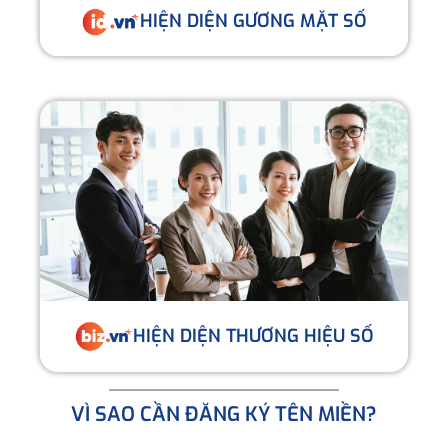
HIỆN DIỆN GƯƠNG MẶT SỐ
HIỆN DIỆN THƯƠNG HIỆU SỐ
VÌ SAO CẦN ĐĂNG KÝ TÊN MIỀN?