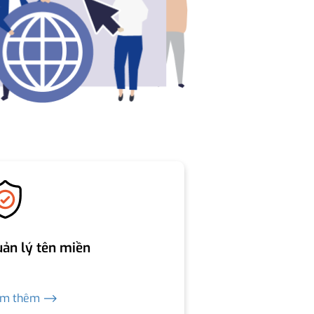
ản lý tên miền
em thêm ⟶