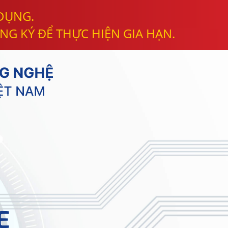
 DỤNG.
NG KÝ ĐỂ THỰC HIỆN GIA HẠN.
E