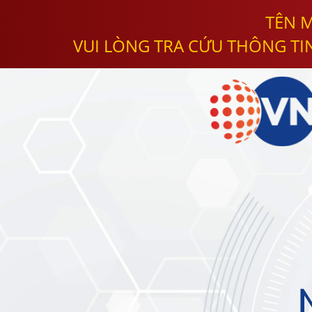
TÊN M
VUI LÒNG TRA CỨU THÔNG TI