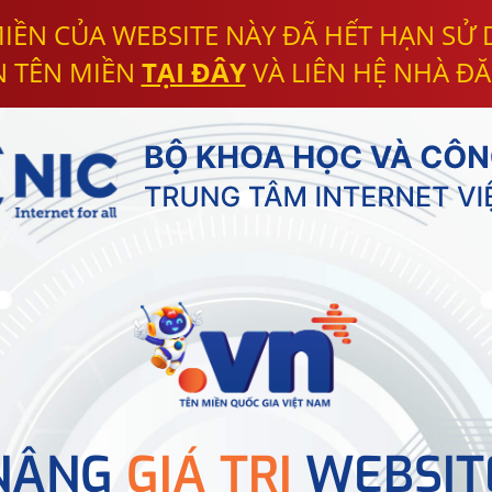
IỀN CỦA WEBSITE NÀY ĐÃ HẾT HẠN SỬ
N TÊN MIỀN
TẠI ĐÂY
VÀ LIÊN HỆ NHÀ ĐĂ
NÂNG
GIÁ TRỊ
WEBSIT