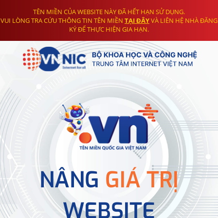
TÊN MIỀN CỦA WEBSITE NÀY ĐÃ HẾT HẠN SỬ DỤNG.
VUI LÒNG TRA CỨU THÔNG TIN TÊN MIỀN
TẠI ĐÂY
VÀ LIÊN HỆ NHÀ ĐĂNG
KÝ ĐỂ THỰC HIỆN GIA HẠN.
NÂNG
GIÁ TRỊ
WEBSITE