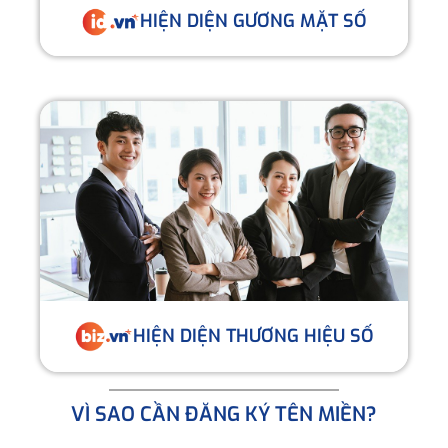
HIỆN DIỆN GƯƠNG MẶT SỐ
HIỆN DIỆN THƯƠNG HIỆU SỐ
VÌ SAO CẦN ĐĂNG KÝ TÊN MIỀN?